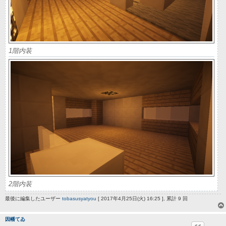
1階内装
2階内装
最後に編集したユーザー
tobasusyatyou
[ 2017年4月25日(火) 16:25 ], 累計 9 回
因幡てゐ