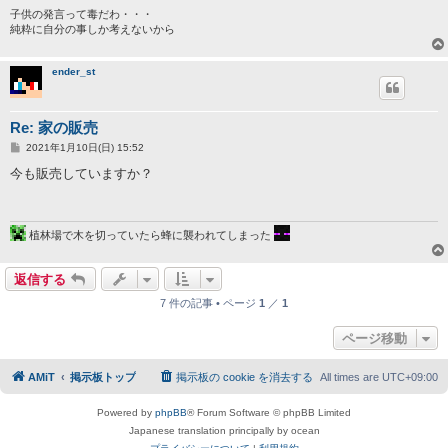
子供の発言って毒だわ・・・
純粋に自分の事しか考えないから
ender_st
Re: 家の販売
投
2021年1月10日(日) 15:52
稿
記
今も販売していますか？
事
植林場で木を切っていたら蜂に襲われてしまった
返信する
7 件の記事 • ページ
1
／
1
ページ移動
AMiT
掲示板トップ
掲示板の cookie を消去する
All times are
UTC+09:00
Powered by
phpBB
® Forum Software © phpBB Limited
Japanese translation principally by ocean