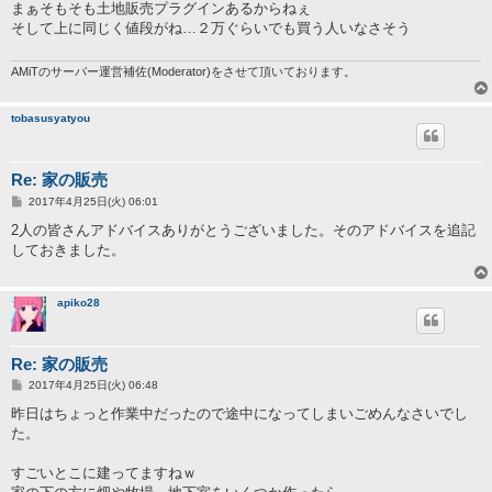
記
まぁそもそも土地販売プラグインあるからねぇ
事
そして上に同じく値段がね…２万ぐらいでも買う人いなさそう
AMiTのサーバー運営補佐(Moderator)をさせて頂いております。
tobasusyatyou
Re: 家の販売
投
2017年4月25日(火) 06:01
稿
記
2人の皆さんアドバイスありがとうございました。そのアドバイスを追記
事
しておきました。
apiko28
Re: 家の販売
投
2017年4月25日(火) 06:48
稿
記
昨日はちょっと作業中だったので途中になってしまいごめんなさいでし
事
た。
すごいとこに建ってますねｗ