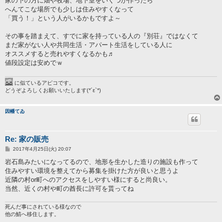
家の下の方に畑や牧場、地下室をいくつか作ったら
へんてこな場所でも少しは住みやすくなって
「買う！」という人がいるかもですよ～
その事を踏まえて、すでに家を持っている人の『別荘』ではなくて
まだ家がない人や共同生活・アパート生活をしている人に
オススメすると売れやすくなるかも♬
値段設定は安めでｗ
に似ているアピコです。
どうぞよろしくお願いいたします(*´ε`*)
因幡てゐ
Re: 家の販売
投
2017年4月25日(火) 20:07
稿
記
岩石島みたいになってるので、地形を生かした造りの施設も作って
事
住みやすい環境を整えてから募集を掛けた方が良いと思うよ
近隣の村or町へのアクセスをしやすい様にすると尚良い。
当然、近くの村や町の酋長に許可を貰ってね
死んだ事にされている様なので
他の鯖へ移住します。