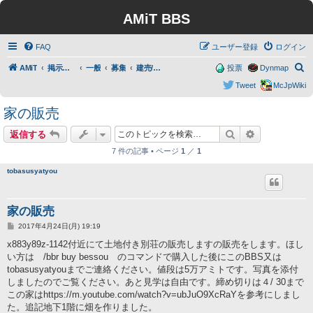
AMiT BBS
FAQ
ユーザー登録
ログイン
検
AMiT
掲示板トップ
一般
募集
建売/分譲地
投票
Dynmap
索
Tweet
McJpWiki
家の販売
検索
詳細検索
返信する
7 件の記事 • ページ
1
／
1
tobasusyatyou
家の販売
投
2017年4月24日(月) 19:19
稿
記
x883y89z-1142付近にて土地付き別荘の販売しますの販売をします。ほし
事
い方は /bbr buy bessou のコマンドで購入した後にこのBBS又は
tobasusyatyouまでご連絡ください。値段は5万アミトです。写真を添付
しましたのでご覧ください。あと見学は自由です。締め切りは４/ 30まで
この家はhttps://m.youtube.com/watch?v=ubJuO9XcRaYを参考にしまし
た。追記地下1階に畑を作りました。