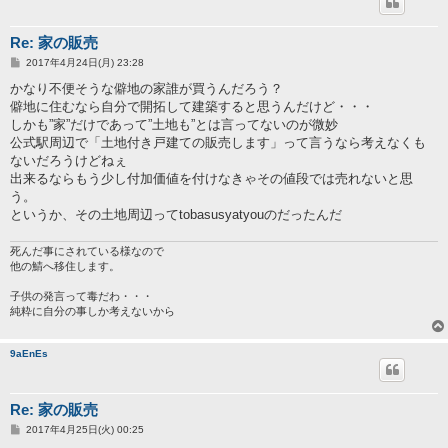
Re: 家の販売
投
2017年4月24日(月) 23:28
稿
記
かなり不便そうな僻地の家誰が買うんだろう？
事
僻地に住むなら自分で開拓して建築すると思うんだけど・・・
しかも”家”だけであって”土地も”とは言ってないのが微妙
公式駅周辺で「土地付き戸建ての販売します」って言うなら考えなくも
ないだろうけどねぇ
出来るならもう少し付加価値を付けなきゃその値段では売れないと思
う。
というか、その土地周辺ってtobasusyatyouのだったんだ
死んだ事にされている様なので
他の鯖へ移住します。
子供の発言って毒だわ・・・
純粋に自分の事しか考えないから
9aEnEs
Re: 家の販売
投
2017年4月25日(火) 00:25
稿