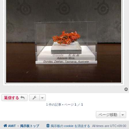
返信する
1 件の記事 • ページ
1
／
1
ページ移動
AMiT
掲示板トップ
掲示板の cookie を消去する
All times are
UTC+09:00