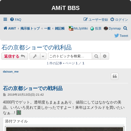
AMiT BBS
FAQ
ユーザー登録
ログイン
検
AMiT
掲示板トップ
一般
雑記帳
McJpWiki
投票
Dynmap
索
Tweet
石の京都ショーでの戦利品
検索
詳細検索
返信する
1 件の記事 • ページ
1
／
1
daisan_me
石の京都ショーでの戦利品
投
2019年10月13日(日) 21:42
稿
記
4000円でゲット。透明度もまぁまぁあり、値段にしてはなかなかの美
事
品。いろいろ見れて楽しかったですよー！来年はエメラルドを買いたい
なぁ...!
添付ファイル