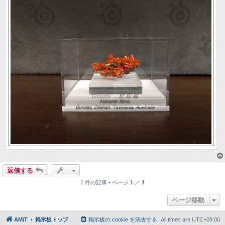
返信する
1 件の記事 • ページ
1
／
1
ページ移動
AMiT
掲示板トップ
掲示板の cookie を消去する
All times are
UTC+09:00