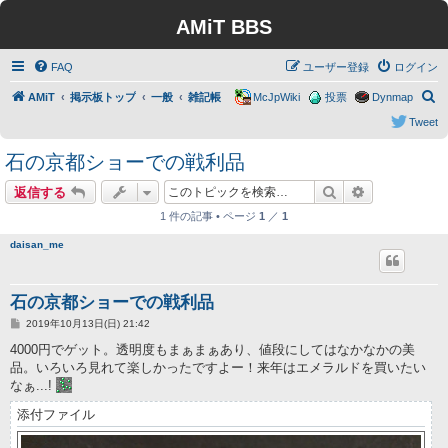
AMiT BBS
FAQ
ユーザー登録
ログイン
検
AMiT
掲示板トップ
一般
雑記帳
McJpWiki
投票
Dynmap
索
Tweet
石の京都ショーでの戦利品
検索
詳細検索
返信する
1 件の記事 • ページ
1
／
1
daisan_me
石の京都ショーでの戦利品
投
2019年10月13日(日) 21:42
稿
記
4000円でゲット。透明度もまぁまぁあり、値段にしてはなかなかの美
事
品。いろいろ見れて楽しかったですよー！来年はエメラルドを買いたい
なぁ...!
添付ファイル