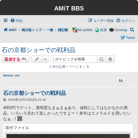
AMiT BBS
FAQ
ユーザー登録
ログイン
検
AMiT
掲示板トップ
一般
雑記帳
McJpWiki
投票
Dynmap
索
Tweet
石の京都ショーでの戦利品
検索
詳細検索
返信する
1 件の記事 • ページ
1
／
1
daisan_me
石の京都ショーでの戦利品
投
2019年10月13日(日) 21:42
稿
記
4000円でゲット。透明度もまぁまぁあり、値段にしてはなかなかの美
事
品。いろいろ見れて楽しかったですよー！来年はエメラルドを買いたい
なぁ...!
添付ファイル