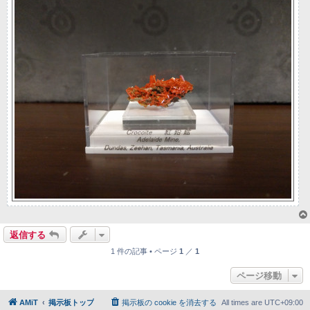
返信する
1 件の記事 • ページ
1
／
1
ページ移動
AMiT
掲示板トップ
掲示板の cookie を消去する
All times are
UTC+09:00