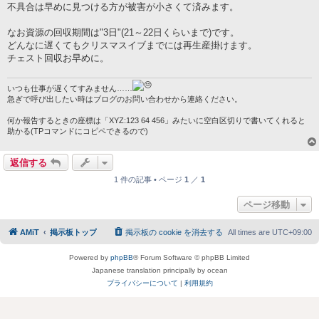
不具合は早めに見つける方が被害が小さくて済みます。
なお資源の回収期間は"3日"(21～22日くらいまで)です。
どんなに遅くてもクリスマスイブまでには再生産掛けます。
チェスト回収お早めに。
いつも仕事が遅くてすみません……
急ぎで呼び出したい時はブログのお問い合わせから連絡ください。
何か報告するときの座標は「XYZ:123 64 456」みたいに空白区切りで書いてくれると
助かる(TPコマンドにコピペできるので)
返信する
1 件の記事 • ページ
1
／
1
ページ移動
AMiT
掲示板トップ
掲示板の cookie を消去する
All times are
UTC+09:00
Powered by
phpBB
® Forum Software © phpBB Limited
Japanese translation principally by ocean
プライバシーについて
|
利用規約