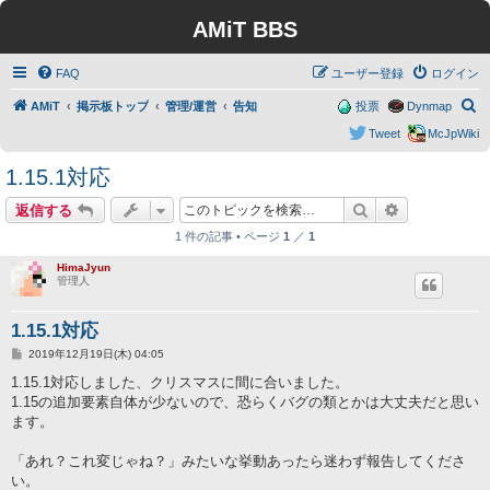
AMiT BBS
FAQ
ユーザー登録
ログイン
検
AMiT
掲示板トップ
管理/運営
告知
投票
Dynmap
索
Tweet
McJpWiki
1.15.1対応
検索
詳細検索
返信する
1 件の記事 • ページ
1
／
1
HimaJyun
管理人
1.15.1対応
投
2019年12月19日(木) 04:05
稿
記
1.15.1対応しました、クリスマスに間に合いました。
事
1.15の追加要素自体が少ないので、恐らくバグの類とかは大丈夫だと思い
ます。
「あれ？これ変じゃね？」みたいな挙動あったら迷わず報告してくださ
い。