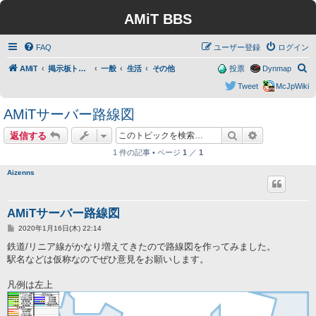
AMiT BBS
FAQ
ユーザー登録
ログイン
検
AMiT
掲示板トップ
一般
生活
その他
投票
Dynmap
索
Tweet
McJpWiki
AMiTサーバー路線図
検索
詳細検索
返信する
1 件の記事 • ページ
1
／
1
Aizenns
AMiTサーバー路線図
投
2020年1月16日(木) 22:14
稿
記
鉄道/リニア線がかなり増えてきたので路線図を作ってみました。
事
駅名などは仮称なのでぜひ意見をお願いします。
凡例は左上