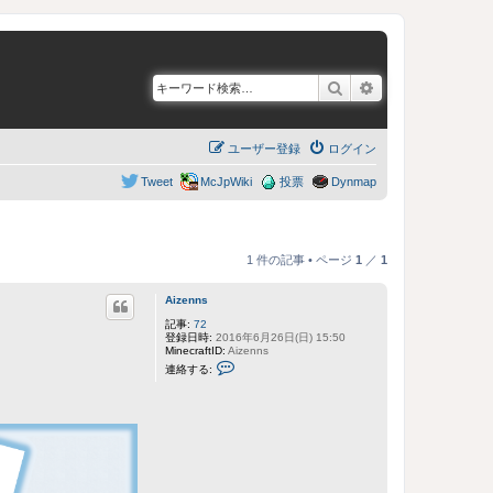
検索
詳細検索
ユーザー登録
ログイン
Tweet
McJpWiki
投票
Dynmap
1 件の記事 • ページ
1
／
1
Aizenns
記事:
72
登録日時:
2016年6月26日(日) 15:50
MinecraftID:
Aizenns
A
連絡する:
i
z
e
n
n
s
に
連
絡