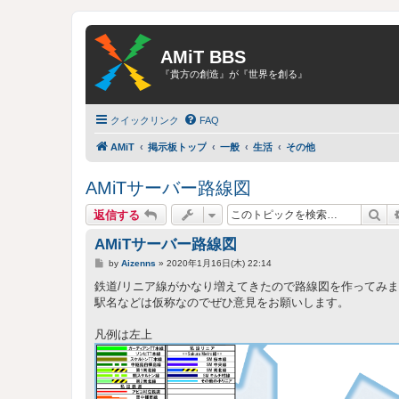
AMiT BBS
『貴方の創造』が『世界を創る』
クイックリンク
FAQ
AMiT
掲示板トップ
一般
生活
その他
AMiTサーバー路線図
検
返信する
AMiTサーバー路線図
投
by
Aizenns
»
2020年1月16日(木) 22:14
稿
記
鉄道/リニア線がかなり増えてきたので路線図を作ってみ
事
駅名などは仮称なのでぜひ意見をお願いします。
凡例は左上