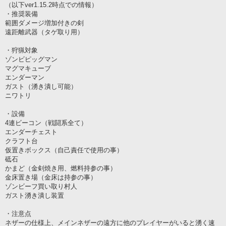
（以下ver1.15.2時点での情報）
・推奨装備
範囲ダメージ増加付きの剣
遠距離武器（タゲ取り用）
・狩猟対象
ゾンビピッグマン
マグマキューブ
エンダーマン
ガスト（湧き潰し可能）
ニワトリ
・設備
4連ビーコン（戦闘系全て）
エンダーチェスト
クラフト台
仮置きボックス（自己責任で使用の事）
砥石
かまど（金剣焼き用、燃料持参の事）
金床置き場（金床は持参の事）
ゾンビーフ買い取り村人
ガスト湧き潰し装置
・注意点
ネザーの仕様上、メインネザーの遠方に他のプレイヤーがいると湧く速