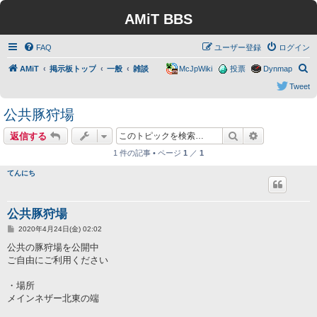
AMiT BBS
FAQ
ユーザー登録
ログイン
検
AMiT
掲示板トップ
一般
雑談
McJpWiki
投票
Dynmap
索
Tweet
公共豚狩場
検索
詳細検索
返信する
1 件の記事 • ページ
1
／
1
てんにち
公共豚狩場
投
2020年4月24日(金) 02:02
稿
記
公共の豚狩場を公開中
事
ご自由にご利用ください
・場所
メインネザー北東の端