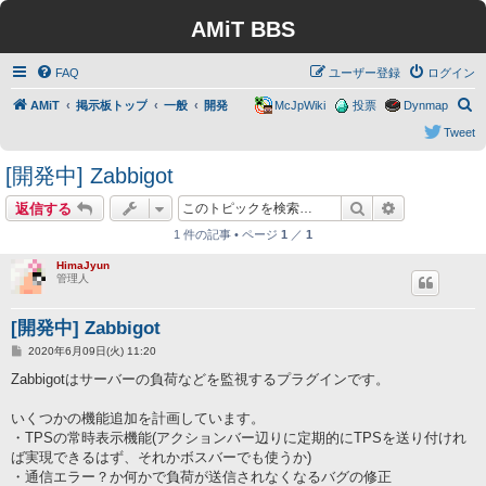
AMiT BBS
FAQ
ユーザー登録
ログイン
検
AMiT
掲示板トップ
一般
開発
McJpWiki
投票
Dynmap
索
Tweet
[開発中] Zabbigot
検索
詳細検索
返信する
1 件の記事 • ページ
1
／
1
HimaJyun
管理人
[開発中] Zabbigot
投
2020年6月09日(火) 11:20
稿
記
Zabbigotはサーバーの負荷などを監視するプラグインです。
事
いくつかの機能追加を計画しています。
・TPSの常時表示機能(アクションバー辺りに定期的にTPSを送り付けれ
ば実現できるはず、それかボスバーでも使うか)
・通信エラー？か何かで負荷が送信されなくなるバグの修正