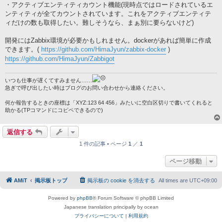
・アクティブエンティティカウント機能(現時点ではロードされているエ
ンティティが全てカウントされています。これをアクティブエンティテ
ィだけの数も取得したい。難しそうなら、まぁ別に要らないけど)
開発にはZabbix環境が必要かもしれません。dockerがあれば簡単に作成
できます。(
https://github.com/HimaJyun/zabbix-docker
)
https://github.com/HimaJyun/Zabbigot
いつも仕事が遅くてすみません……
急ぎで呼び出したい時はブログのお問い合わせから連絡ください。
何か報告するときの座標は「XYZ:123 64 456」みたいに空白区切りで書いてくれると
助かる(TPコマンドにコピペできるので)
返信する
1 件の記事 • ページ
1
／
1
ページ移動
AMiT
掲示板トップ
掲示板の cookie を消去する
All times are
UTC+09:00
Powered by
phpBB
® Forum Software © phpBB Limited
Japanese translation principally by ocean
プライバシーについて
|
利用規約