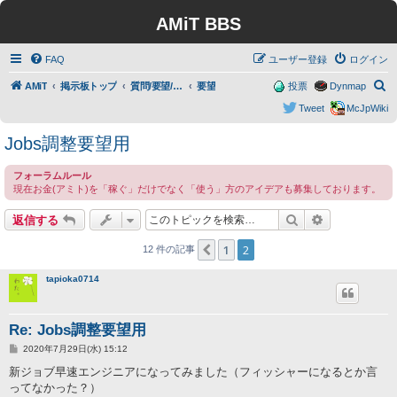
AMiT BBS
FAQ
ユーザー登録
ログイン
検
AMiT
掲示板トップ
質問/要望/報告
要望
投票
Dynmap
索
Tweet
McJpWiki
Jobs調整要望用
フォーラムルール
現在お金(アミト)を「稼ぐ」だけでなく「使う」方のアイデアも募集しております。
検索
詳細検索
返信する
1
2
１つ前へ
12 件の記事
tapioka0714
Re: Jobs調整要望用
投
2020年7月29日(水) 15:12
稿
記
新ジョブ早速エンジニアになってみました（フィッシャーになるとか言
事
ってなかった？）