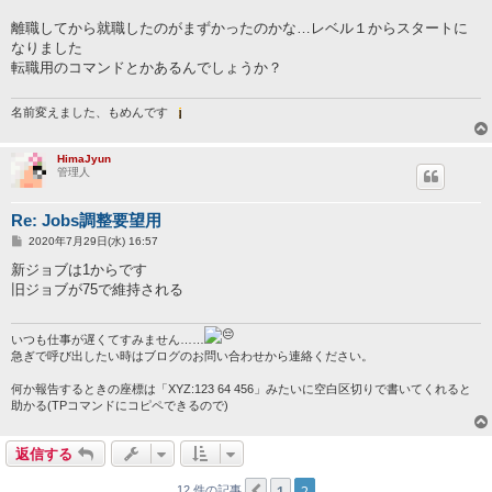
離職してから就職したのがまずかったのかな…レベル１からスタートに
なりました
転職用のコマンドとかあるんでしょうか？
名前変えました、もめんです
HimaJyun
管理人
Re: Jobs調整要望用
投
2020年7月29日(水) 16:57
稿
記
新ジョブは1からです
事
旧ジョブが75で維持される
いつも仕事が遅くてすみません……
急ぎで呼び出したい時はブログのお問い合わせから連絡ください。
何か報告するときの座標は「XYZ:123 64 456」みたいに空白区切りで書いてくれると
助かる(TPコマンドにコピペできるので)
返信する
1
2
１つ前へ
12 件の記事